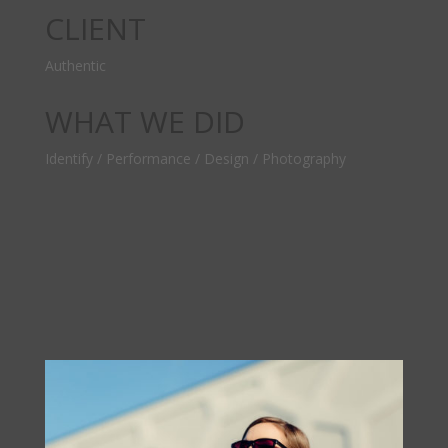
CLIENT
Authentic
WHAT WE DID
Identify / Performance / Design / Photography